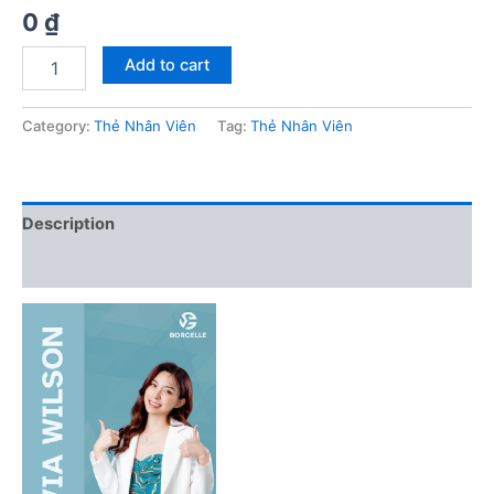
0
₫
Mau
Add to cart
the
NV
0005
Category:
Thẻ Nhân Viên
Tag:
Thẻ Nhân Viên
quantity
Description
Reviews (0)