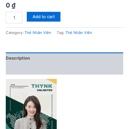
0
₫
Mau
Add to cart
the
NV
0004
Category:
Thẻ Nhân Viên
Tag:
Thẻ Nhân Viên
quantity
Description
Reviews (0)